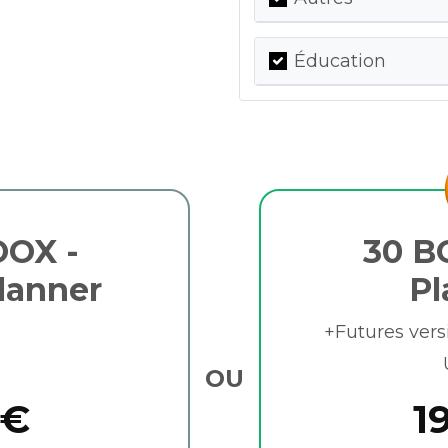
Éducation
OX -
30 B
lanner
Pl
+Futures vers
OU
 €
1