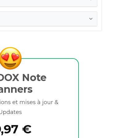
OOX Note
anners
ions et mises à jour &
Updates
9,97 €