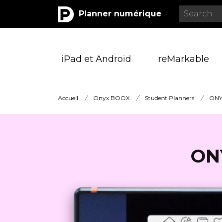
Planner numérique
iPad et Android
reMarkable
Accueil
/
Onyx BOOX
/
Student Planners
/
ONY
ON