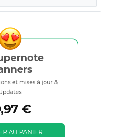
upernote
anners
ions et mises à jour &
Updates
9,97 €
ER AU PANIER