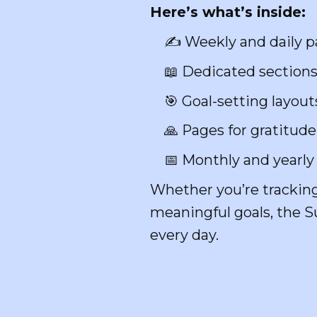
Here’s what’s inside:
✍️ Weekly and daily pag
📖 Dedicated sections
🎯 Goal-setting layouts t
🙏 Pages for gratitude j
📅 Monthly and yearly 
Whether you’re tracking
meaningful goals, the S
every day.