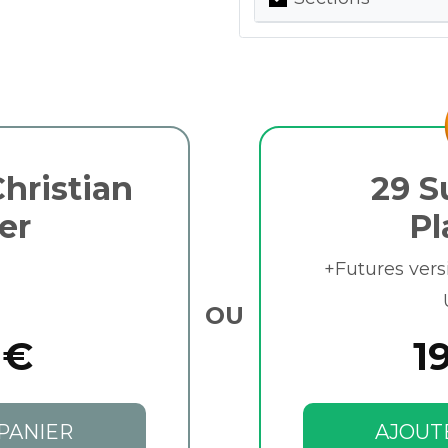
hristian
29 S
er
Pl
+Futures vers
OU
 €
1
PANIER
AJOUT