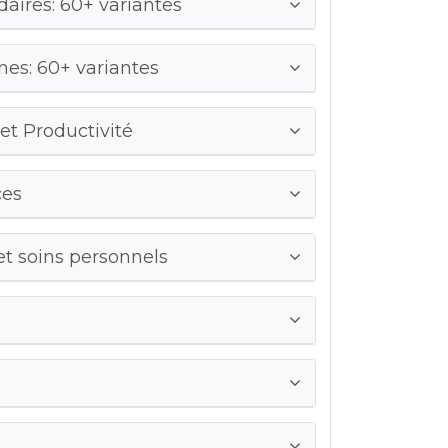
ires: 60+ variantes
es: 60+ variantes
 et Productivité
ces
et soins personnels