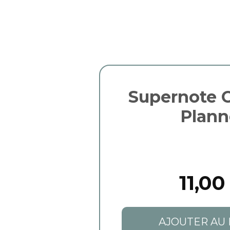
Supernote C
Plann
11,00
AJOUTER AU 