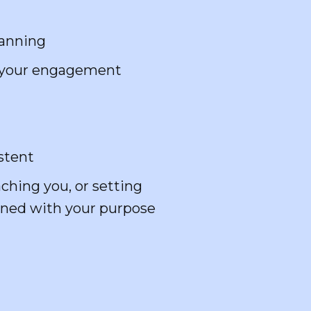
lanning
n your engagement
stent
ching you, or setting
igned with your purpose