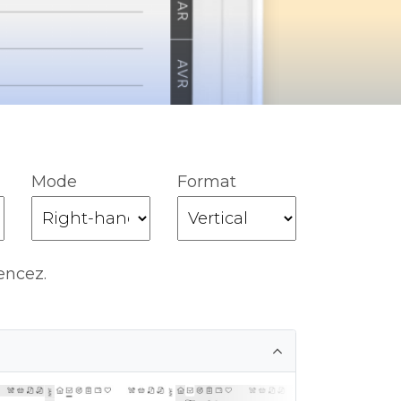
Mode
Format
encez.