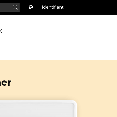
Identifiant
X
ner