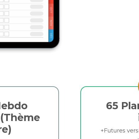
Hebdo
65 Pla
 (Thème
e)
+Futures vers