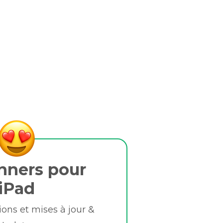
nners pour
iPad
ions et mises à jour &