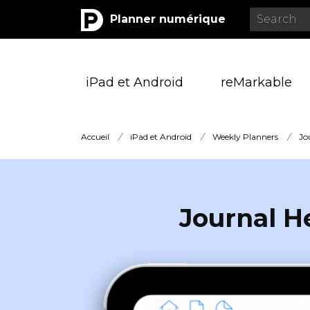
Planner numérique
iPad et Android
reMarkable
Accueil
/
iPad et Android
/
Weekly Planners
/
Jo
Journal 